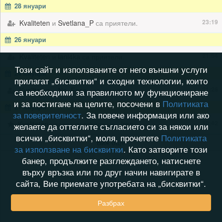
28 януари
23:19
Kvaliteten
и
Svetlana_P
са приятели.
26 януари
21:54
Kvaliteten
и
iani4ka
са приятели.
Този сайт и използваните от него външни услуги
24 януари
прилагат „бисквитки“ и сходни технологии, които
21:26
Kvaliteten
и
No_Face_
са приятели.
са необходими за правилното му функциониране
и за постигане на целите, посочени в
Политиката
21 януари
за поверителност
. За повече информация или ако
10:42
Kvaliteten
хареса профила на
_Iren_
желаете да оттеглите съгласието си за някои или
всички „бисквитки“, моля, прочетете
Политиката
Виж още
за използване на бисквитки
. Като затворите този
банер, продължите разглеждането, натиснете
върху връзка или по друг начин навигирате в
сайта, Вие приемате употребата на „бисквитки“.
Разбрах