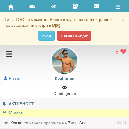
Приятели
Хронология на игри
×
Ти си ГОСТ в момента. Влез в акаунта си за да играеш и
ползваш всички екстри в Djagi.
Активност
Вход
Нямам акаунт
Постижения
8
Подаръците на Kvaliteten
Картичките на Kvaliteten
Блокирай Kvaliteten
Назад
Kvaliteten
Съобщение
АКТИВНОСТ
28 март
06:17
Kvaliteten
хареса профила на
Zara_Gec