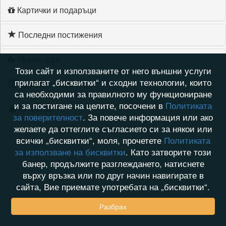
Картички и подаръци
Последни постижения
Моите игри
Този сайт и използваните от него външни услуги
прилагат „бисквитки“ и сходни технологии, които
Хронология на игри
са необходими за правилното му функциониране
и за постигане на целите, посочени в
Политиката
Активност
за поверителност
. За повече информация или ако
желаете да оттеглите съгласието си за някои или
всички „бисквитки“, моля, прочетете
Политиката
за използване на бисквитки
. Като затворите този
банер, продължите разглеждането, натиснете
върху връзка или по друг начин навигирате в
сайта, Вие приемате употребата на „бисквитки“.
Разбрах