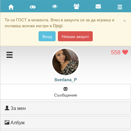
Приятели
Хронология на игри
×
Ти си ГОСТ в момента. Влез в акаунта си за да играеш и
ползваш всички екстри в Djagi.
Активност
Вход
Нямам акаунт
Постижения
558
Подаръците на Svetlana_P
Картичките на Svetlana_P
Блокирай Svetlana_P
Svetlana_P
Съобщение
За мен
Албум