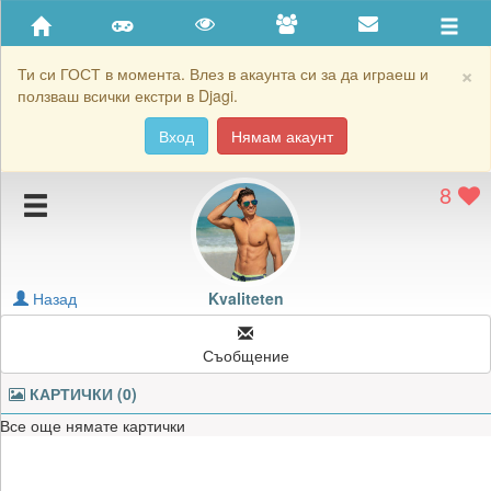
Приятели
Хронология на игри
×
Ти си ГОСТ в момента. Влез в акаунта си за да играеш и
ползваш всички екстри в Djagi.
Активност
Вход
Нямам акаунт
Постижения
8
Подаръците на Kvaliteten
Картичките на Kvaliteten
Блокирай Kvaliteten
Назад
Kvaliteten
Съобщение
КАРТИЧКИ (0)
Все още нямате картички