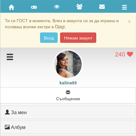
Приятели
Хронология на игри
×
Ти си ГОСТ в момента. Влез в акаунта си за да играеш и
ползваш всички екстри в Djagi.
Активност
Вход
Нямам акаунт
Постижения
240
Подаръците на kalina95
Картичките на kalina95
Блокирай kalina95
kalina95
Съобщение
За мен
Албум