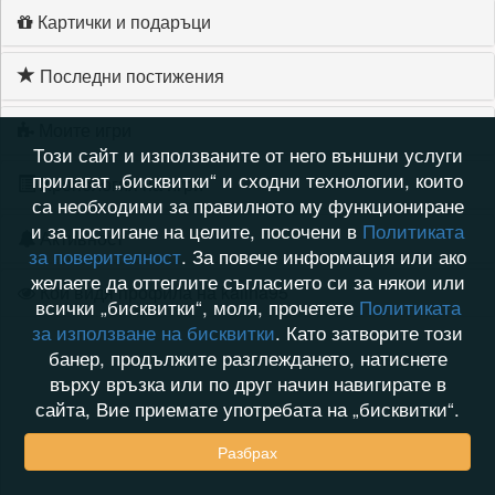
Картички и подаръци
Последни постижения
Моите игри
Този сайт и използваните от него външни услуги
прилагат „бисквитки“ и сходни технологии, които
Хронология на игри
са необходими за правилното му функциониране
и за постигане на целите, посочени в
Политиката
Активност
за поверителност
. За повече информация или ако
желаете да оттеглите съгласието си за някои или
Кой видя профила на kalina95
всички „бисквитки“, моля, прочетете
Политиката
за използване на бисквитки
. Като затворите този
банер, продължите разглеждането, натиснете
върху връзка или по друг начин навигирате в
сайта, Вие приемате употребата на „бисквитки“.
Разбрах