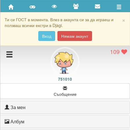
Приятели
Хронология на игри
×
Ти си ГОСТ в момента. Влез в акаунта си за да играеш и
ползваш всички екстри в Djagi.
Активност
Вход
Нямам акаунт
Постижения
109
Подаръците на 751010
Картичките на 751010
Блокирай 751010
751010
Съобщение
За мен
Албум