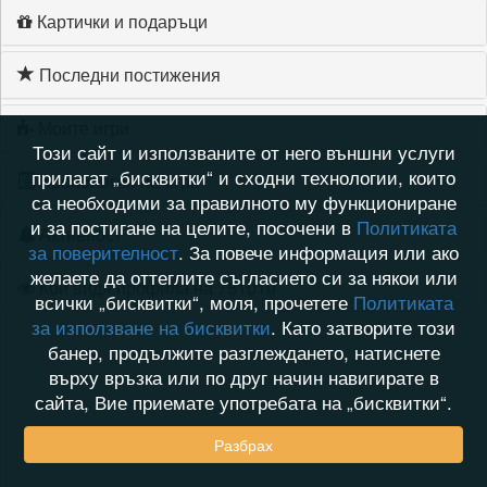
Картички и подаръци
Последни постижения
Моите игри
Този сайт и използваните от него външни услуги
прилагат „бисквитки“ и сходни технологии, които
Хронология на игри
са необходими за правилното му функциониране
и за постигане на целите, посочени в
Политиката
Активност
за поверителност
. За повече информация или ако
желаете да оттеглите съгласието си за някои или
Кой видя профила на 751010
всички „бисквитки“, моля, прочетете
Политиката
за използване на бисквитки
. Като затворите този
банер, продължите разглеждането, натиснете
върху връзка или по друг начин навигирате в
сайта, Вие приемате употребата на „бисквитки“.
Разбрах