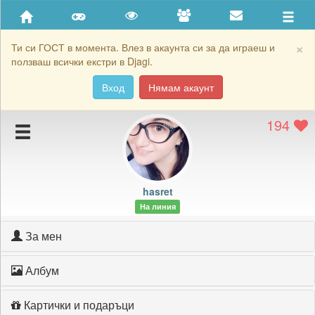
Приятели
Хронология на игри
×
Ти си ГОСТ в момента. Влез в акаунта си за да играеш и
ползваш всички екстри в Djagi.
Активност
Вход
Нямам акаунт
Постижения
194
Подаръците на hasret
Картичките на hasret
Блокирай hasret
hasret
На линия
За мен
Албум
Картички и подаръци