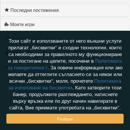
Последни постижения
Моите игри
Хронология на игри
Този сайт и използваните от него външни услуги
прилагат „бисквитки“ и сходни технологии, които
Активност
са необходими за правилното му функциониране
и за постигане на целите, посочени в
Политиката
Кой видя профила на hasret
за поверителност
. За повече информация или ако
желаете да оттеглите съгласието си за някои или
всички „бисквитки“, моля, прочетете
Политиката
за използване на бисквитки
. Като затворите този
банер, продължите разглеждането, натиснете
върху връзка или по друг начин навигирате в
сайта, Вие приемате употребата на „бисквитки“.
Разбрах