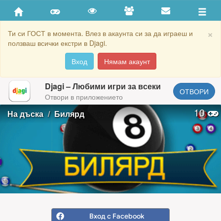
×
Ти си ГОСТ в момента. Влез в акаунта си за да играеш и
ползваш всички екстри в Djagi.
Вход
Нямам акаунт
Djagi – Любими игри за всеки
ОТВОРИ
Отвори в приложението
10
На дъска
Билярд
Вход с Facebook