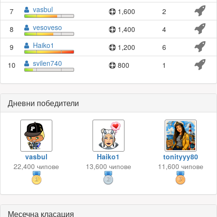
vasbul
7
1,600
2
vesoveso
8
1,400
4
Haiko1
9
1,200
6
svilen740
10
800
1
Дневни победители
vasbul
Haiko1
tonityyy80
22,400 чипове
13,600 чипове
11,600 чипове
Месечна класация