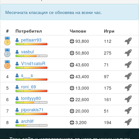
Месечната класация се обновява на всеки час.
#
Потребител
Чипове
Игри
pettaarr93
93,800
112
vasbul
50,800
275
V1nd1catoR
43,600
71
s___s
4
43,400
97
roni_69
5
13,000
175
tonityyy80
6
22,600
161
piporakis71
7
20,000
51
arch9f
8
3,200
194
tochicaa
9
15,000
66
Този сайт и използваните от него външни услуги