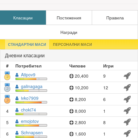
Класации
Постижения
Правила
Награди
СТАНДАРТНИ МАСИ
ПЕРСОНАЛНИ МАСИ
Дневни класации
#
Потребител
Чипове
Игри
Atipov9
20,400
9
galinagaga
10,200
12
ivko7909
8,200
6
choki74
4
8,000
1
emojotov
5
2,800
8
Schnapsen
6
1,600
1