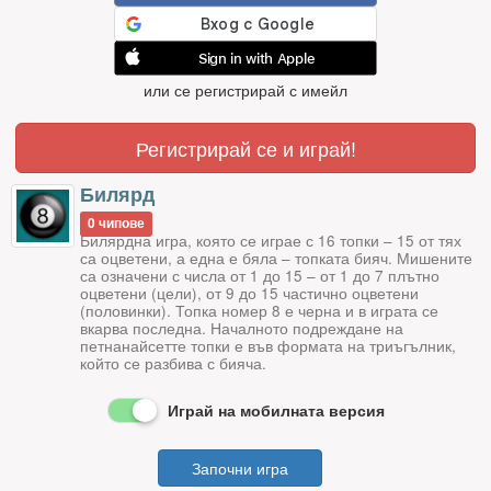
Sign in with Apple
или се регистрирай с имейл
Регистрирай се и играй!
Билярд
0 чипове
Билярдна игра, която се играе с 16 топки – 15 от тях
са оцветени, а една е бяла – топката бияч. Мишените
са означени с числа от 1 до 15 – от 1 до 7 плътно
оцветени (цели), от 9 до 15 частично оцветени
(половинки). Топка номер 8 е черна и в играта се
вкарва последна. Началното подреждане на
петнанайсетте топки е във формата на триъгълник,
който се разбива с бияча.
Играй на мобилната версия
Започни игра