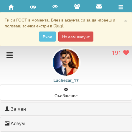
Приятели
Хронология на игри
×
Ти си ГОСТ в момента. Влез в акаунта си за да играеш и
ползваш всички екстри в Djagi.
Активност
Вход
Нямам акаунт
Постижения
191
Подаръците на Lachezar_17
Картичките на Lachezar_17
Блокирай Lachezar_17
Lachezar_17
Съобщение
За мен
Албум