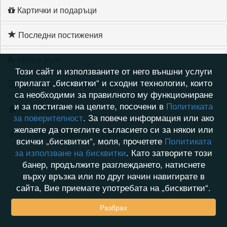
Картички и подаръци
Последни постижения
Моите игри
Този сайт и използваните от него външни услуги
прилагат „бисквитки“ и сходни технологии, които
Хронология на игри
са необходими за правилното му функциониране
и за постигане на целите, посочени в
Политиката
Активност
за поверителност
. За повече информация или ако
желаете да оттеглите съгласието си за някои или
Кой видя профила на Lachezar_17
всички „бисквитки“, моля, прочетете
Политиката
за използване на бисквитки
. Като затворите този
банер, продължите разглеждането, натиснете
върху връзка или по друг начин навигирате в
сайта, Вие приемате употребата на „бисквитки“.
Разбрах