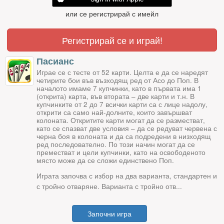
или се регистрирай с имейл
Регистрирай се и играй!
Пасианс
Играе се с тесте от 52 карти. Целта е да се наредят
четирите бои във възходящ ред от Асо до Поп. В
началото имаме 7 купчинки, като в първата има 1
(открита) карта, във втората – две карти и т.н. В
купчинките от 2 до 7 всички карти са с лице надолу,
открити са само най-долните, които завършват
колоната. Откритите карти могат да се разместват,
като се спазват две условия – да се редуват червена с
черна боя в колоната и да са подредени в низходящ
ред последователно. По този начин могат да се
преместват и цели купчинки, като на освободеното
място може да се сложи единствено Поп.
Играта започва с избор на два варианта, стандартен и
с тройно отваряне. Варианта с тройно отв...
Започни игра