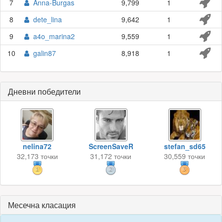
7
Anna-Burgas
9,799
1
8
dete_lina
9,642
1
9
a4o_marina2
9,559
1
10
galin87
8,918
1
Дневни победители
nelina72
ScreenSaveR
stefan_sd65
32,173 точки
31,172 точки
30,559 точки
Месечна класация