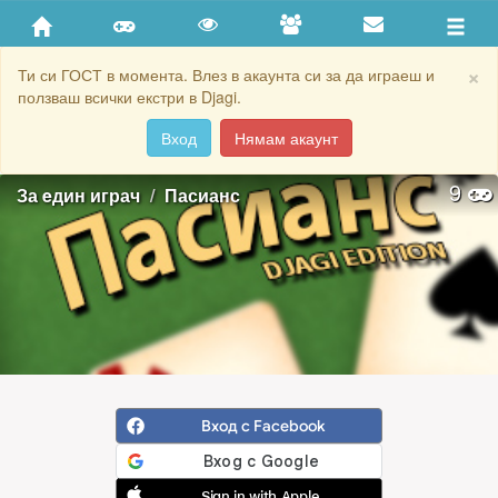
×
Ти си ГОСТ в момента. Влез в акаунта си за да играеш и
ползваш всички екстри в Djagi.
Вход
Нямам акаунт
9
За eдин играч
Пасианс
Вход с Facebook
Sign in with Apple