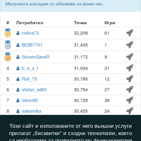
Месечната класация се обновява на всеки час.
#
Потребител
Точки
Игри
nelina72
32,208
61
BOBI7701
31,435
1
ScreenSaveR
31,172
9
4
b_e_s_t
31,004
31
5
Rali_75
30,786
12
6
stefan_sd65
30,784
27
7
ivkoniii5
30,729
38
8
sakarelka
30,455
24
9
tochicaa
30,427
3
Този сайт и използваните от него външни услуги
прилагат „бисквитки“ и сходни технологии, които
10
-Victoria-
30,389
8
са необходими за правилното му функциониране