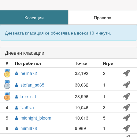
Класации
Правила
Дневната класация се обновява на всеки 10 минути.
Дневни класации
#
Потребител
Точки
Игри
nelina72
32,192
2
stefan_sd65
30,062
1
b_e_s_t
28,996
1
4
iva9iva
10,046
3
5
midnight_bloom
10,013
5
6
mimi678
9,969
1