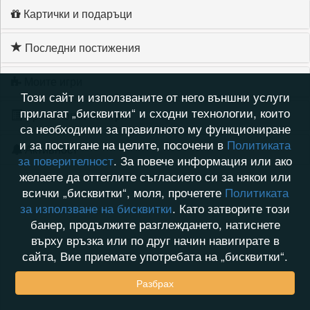
Картички и подаръци
Последни постижения
Моите игри
Този сайт и използваните от него външни услуги
прилагат „бисквитки“ и сходни технологии, които
Хронология на игри
са необходими за правилното му функциониране
и за постигане на целите, посочени в
Политиката
Активност
за поверителност
. За повече информация или ако
желаете да оттеглите съгласието си за някои или
всички „бисквитки“, моля, прочетете
Политиката
за използване на бисквитки
. Като затворите този
банер, продължите разглеждането, натиснете
върху връзка или по друг начин навигирате в
сайта, Вие приемате употребата на „бисквитки“.
Разбрах