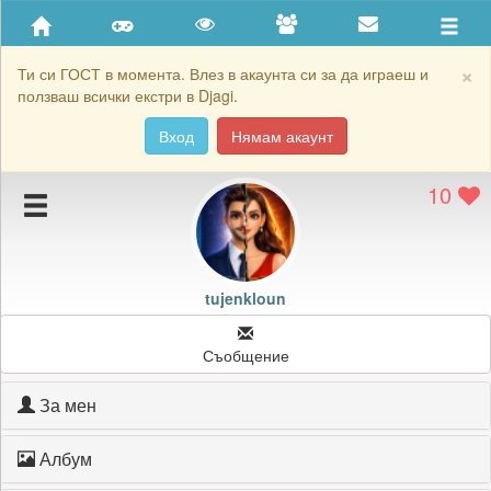
Приятели
Хронология на игри
×
Ти си ГОСТ в момента. Влез в акаунта си за да играеш и
ползваш всички екстри в Djagi.
Активност
Вход
Нямам акаунт
Постижения
10
Подаръците на tujenkloun
Картичките на tujenkloun
Блокирай tujenkloun
tujenkloun
Съобщение
За мен
Албум