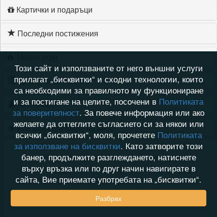
Картички и подаръци
Последни постижения
Моите игри
Този сайт и използваните от него външни услуги
прилагат „бисквитки“ и сходни технологии, които
Хронология на игри
са необходими за правилното му функциониране
и за постигане на целите, посочени в
Политиката
Активност
за поверителност
. За повече информация или ако
желаете да оттеглите съгласието си за някои или
Кой видя профила на taki4
всички „бисквитки“, моля, прочетете
Политиката
за използване на бисквитки
. Като затворите този
банер, продължите разглеждането, натиснете
върху връзка или по друг начин навигирате в
сайта, Вие приемате употребата на „бисквитки“.
Разбрах