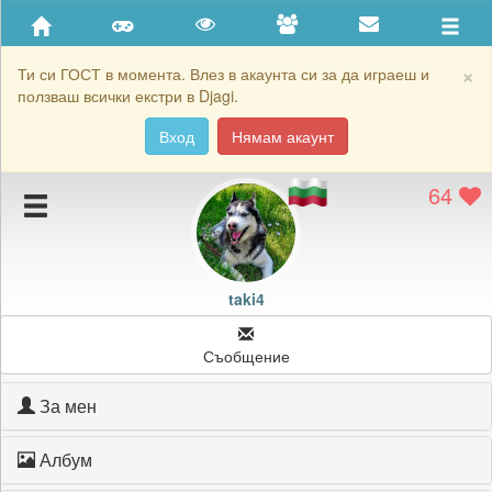
Приятели
Хронология на игри
×
Ти си ГОСТ в момента. Влез в акаунта си за да играеш и
ползваш всички екстри в Djagi.
Активност
Вход
Нямам акаунт
Постижения
64
Подаръците на taki4
Картичките на taki4
Блокирай taki4
taki4
Съобщение
За мен
Албум