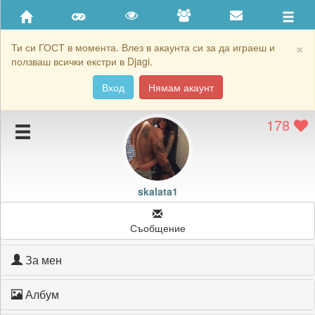
Приятели
Хронология на игри
×
Ти си ГОСТ в момента. Влез в акаунта си за да играеш и
ползваш всички екстри в Djagi.
Активност
Вход
Нямам акаунт
Постижения
178
Подаръците на skalata1
Картичките на skalata1
Блокирай skalata1
skalata1
Съобщение
За мен
Албум