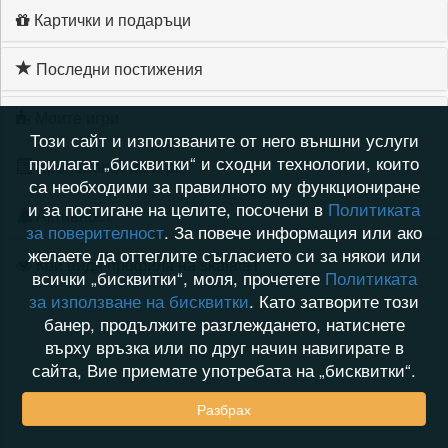
Картички и подаръци
Последни постижения
Моите игри
Този сайт и използваните от него външни услуги
прилагат „бисквитки“ и сходни технологии, които
Хронология на игри
са необходими за правилното му функциониране
и за постигане на целите, посочени в
Политиката
Активност
за поверителност
. За повече информация или ако
желаете да оттеглите съгласието си за някои или
Кой видя профила на skalata1
всички „бисквитки“, моля, прочетете
Политиката
за използване на бисквитки
. Като затворите този
банер, продължите разглеждането, натиснете
върху връзка или по друг начин навигирате в
сайта, Вие приемате употребата на „бисквитки“.
Разбрах