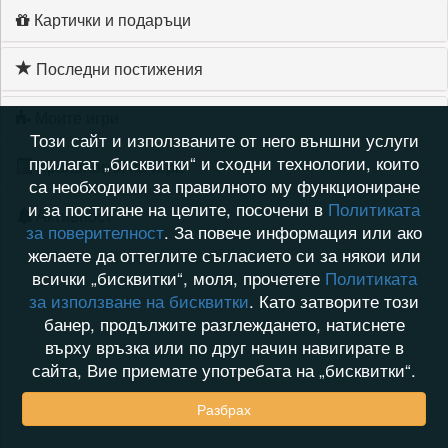
Картички и подаръци
Последни постижения
Моите игри
Този сайт и използваните от него външни услуги
прилагат „бисквитки“ и сходни технологии, които
Хронология на игри
са необходими за правилното му функциониране
и за постигане на целите, посочени в
Политиката
Активност
за поверителност
. За повече информация или ако
желаете да оттеглите съгласието си за някои или
всички „бисквитки“, моля, прочетете
Политиката
за използване на бисквитки
. Като затворите този
банер, продължите разглеждането, натиснете
върху връзка или по друг начин навигирате в
сайта, Вие приемате употребата на „бисквитки“.
Разбрах