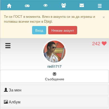
Приятели
Хронология на игри
×
Ти си ГОСТ в момента. Влез в акаунта си за да играеш и
ползваш всички екстри в Djagi.
Активност
Вход
Нямам акаунт
Постижения
242
Подаръците на radi1717
Картичките на radi1717
Блокирай radi1717
radi1717
Съобщение
За мен
Албум