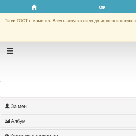
Приятели
Хронология на игри
Ти си ГОСТ в момента. Влез в акаунта си за да играеш и ползваш 
Активност
Постижения
Подаръците на nik07
Картичките на nik07
Блокирай nik07
За мен
Албум
Картички и подаръци