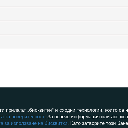
ги прилагат „бисквитки“ и сходни технологии, които с
а за поверителност
. За повече информация или ако жел
а за използване на бисквитки
. Като затворите този бан