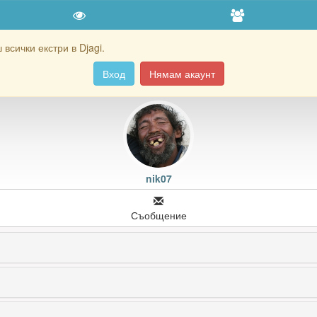
всички екстри в Djagi.
Вход
Нямам акаунт
nik07
Съобщение