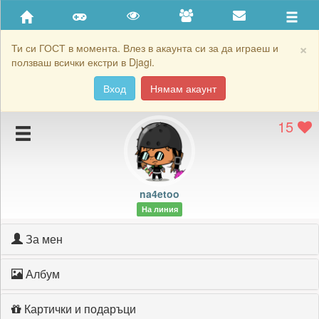
Приятели
Хронология на игри
×
Ти си ГОСТ в момента. Влез в акаунта си за да играеш и
ползваш всички екстри в Djagi.
Активност
Вход
Нямам акаунт
Постижения
15
Подаръците на na4etoo
Картичките на na4etoo
Блокирай na4etoo
na4etoo
На линия
За мен
Албум
Картички и подаръци