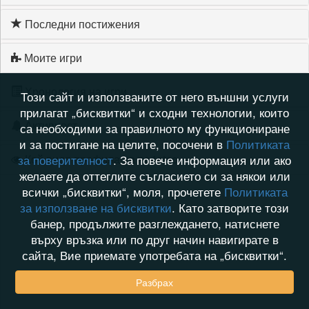
Последни постижения
Моите игри
Хронология на игри
Този сайт и използваните от него външни услуги
прилагат „бисквитки“ и сходни технологии, които
Активност
са необходими за правилното му функциониране
и за постигане на целите, посочени в
Политиката
Кой видя профила на na4etoo
за поверителност
. За повече информация или ако
желаете да оттеглите съгласието си за някои или
всички „бисквитки“, моля, прочетете
Политиката
за използване на бисквитки
. Като затворите този
банер, продължите разглеждането, натиснете
върху връзка или по друг начин навигирате в
сайта, Вие приемате употребата на „бисквитки“.
Разбрах