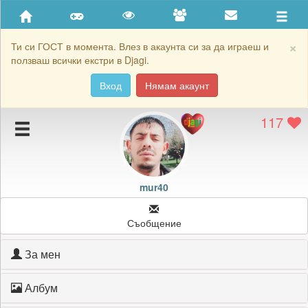
Приятели
Хронология на игри
×
Ти си ГОСТ в момента. Влез в акаунта си за да играеш и
ползваш всички екстри в Djagi.
Активност
Вход
Нямам акаунт
Постижения
117
Подаръците на mur40
Картичките на mur40
Блокирай mur40
mur40
Съобщение
За мен
Албум