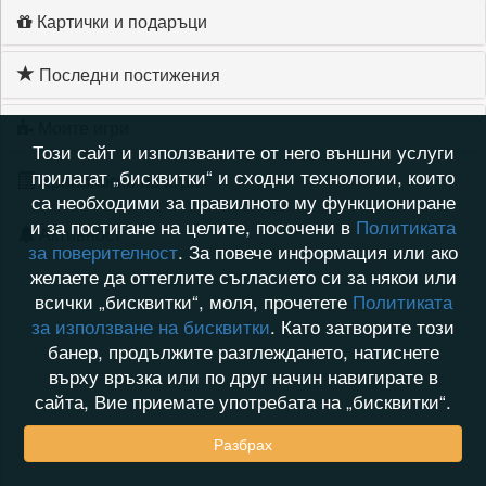
Картички и подаръци
Последни постижения
Моите игри
Този сайт и използваните от него външни услуги
прилагат „бисквитки“ и сходни технологии, които
Хронология на игри
са необходими за правилното му функциониране
и за постигане на целите, посочени в
Политиката
Активност
за поверителност
. За повече информация или ако
желаете да оттеглите съгласието си за някои или
всички „бисквитки“, моля, прочетете
Политиката
за използване на бисквитки
. Като затворите този
банер, продължите разглеждането, натиснете
върху връзка или по друг начин навигирате в
сайта, Вие приемате употребата на „бисквитки“.
Разбрах