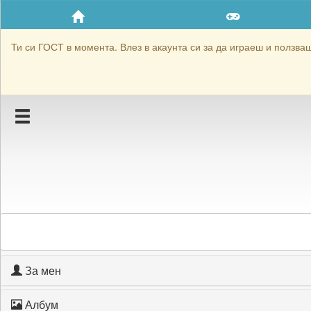
Приятели
Хронология на игри
Ти си ГОСТ в момента. Влез в акаунта си за да играеш и ползваш 
Активност
Постижения
Подаръците на mixaka
Картичките на mixaka
Блокирай mixaka
За мен
Албум