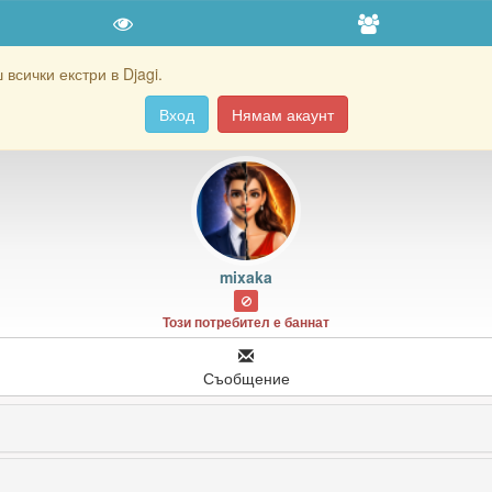
всички екстри в Djagi.
Вход
Нямам акаунт
mixaka
Този потребител е баннат
Съобщение