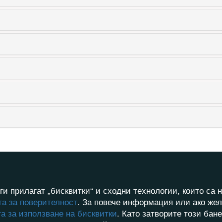
ги прилагат „бисквитки“ и сходни технологии, които с
а за поверителност
. За повече информация или ако жел
а за използване на бисквитки
. Като затворите този бан