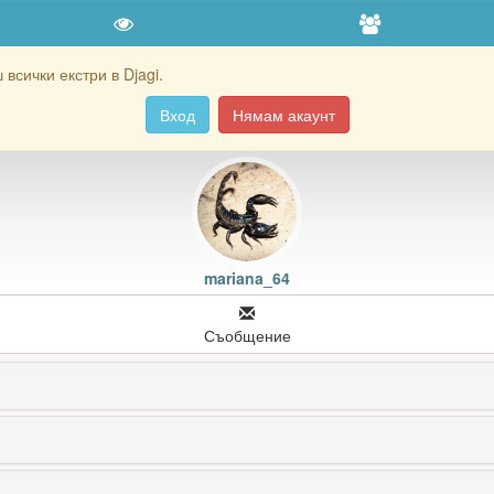
всички екстри в Djagi.
Вход
Нямам акаунт
mariana_64
Съобщение