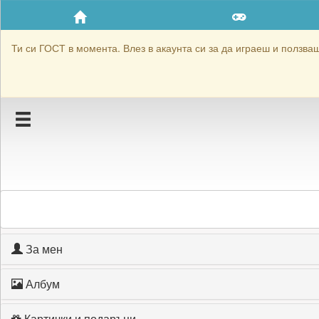
Приятели
Хронология на игри
Ти си ГОСТ в момента. Влез в акаунта си за да играеш и ползваш 
Активност
Постижения
Подаръците на mariana_64
Картичките на mariana_64
Блокирай mariana_64
За мен
Албум
Картички и подаръци