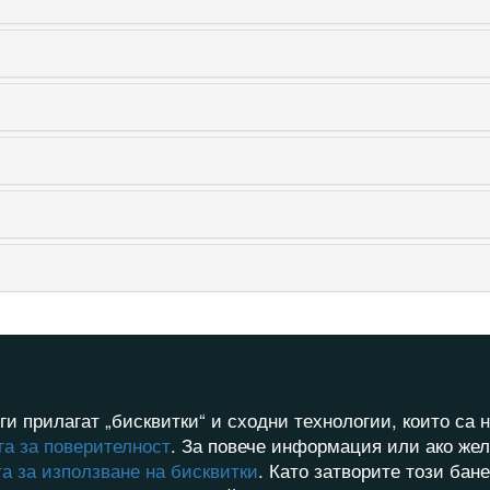
ги прилагат „бисквитки“ и сходни технологии, които с
а за поверителност
. За повече информация или ако жел
а за използване на бисквитки
. Като затворите този бан