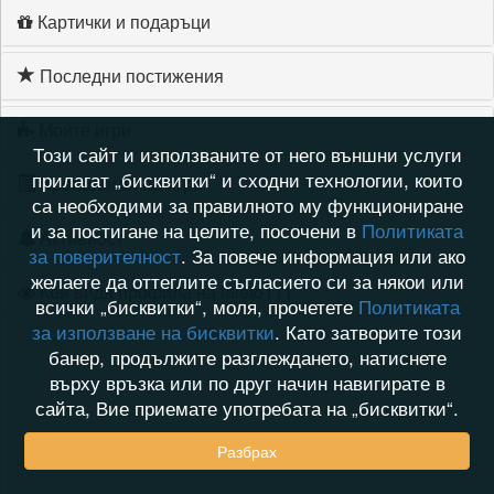
Картички и подаръци
Последни постижения
Моите игри
Този сайт и използваните от него външни услуги
прилагат „бисквитки“ и сходни технологии, които
Хронология на игри
са необходими за правилното му функциониране
и за постигане на целите, посочени в
Политиката
Активност
за поверителност
. За повече информация или ако
желаете да оттеглите съгласието си за някои или
Кой видя профила на laleto111
всички „бисквитки“, моля, прочетете
Политиката
за използване на бисквитки
. Като затворите този
банер, продължите разглеждането, натиснете
върху връзка или по друг начин навигирате в
сайта, Вие приемате употребата на „бисквитки“.
Разбрах