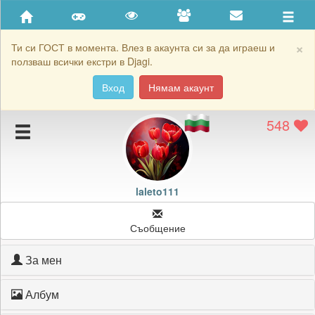
Приятели
Хронология на игри
×
Ти си ГОСТ в момента. Влез в акаунта си за да играеш и
ползваш всички екстри в Djagi.
Активност
Вход
Нямам акаунт
Постижения
548
Подаръците на laleto111
Картичките на laleto111
Блокирай laleto111
laleto111
Съобщение
За мен
Албум