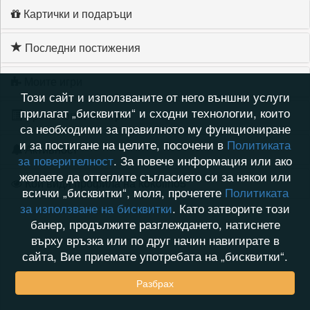
Картички и подаръци
Последни постижения
Моите игри
Този сайт и използваните от него външни услуги
прилагат „бисквитки“ и сходни технологии, които
Хронология на игри
са необходими за правилното му функциониране
и за постигане на целите, посочени в
Политиката
Активност
за поверителност
. За повече информация или ако
желаете да оттеглите съгласието си за някои или
Кой видя профила на kokolino5
всички „бисквитки“, моля, прочетете
Политиката
за използване на бисквитки
. Като затворите този
банер, продължите разглеждането, натиснете
върху връзка или по друг начин навигирате в
сайта, Вие приемате употребата на „бисквитки“.
Разбрах