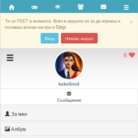
Приятели
Хронология на игри
×
Ти си ГОСТ в момента. Влез в акаунта си за да играеш и
ползваш всички екстри в Djagi.
Активност
Вход
Нямам акаунт
Постижения
6
Подаръците на kokolino5
Картичките на kokolino5
Блокирай kokolino5
kokolino5
Съобщение
За мен
Албум