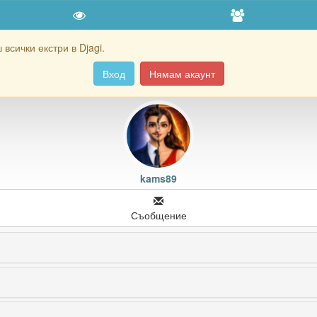
всички екстри в Djagi.
Вход
Нямам акаунт
kams89
Съобщение