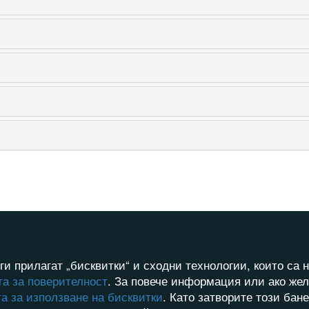
ги прилагат „бисквитки“ и сходни технологии, които с
а за поверителност
. За повече информация или ако жел
а за използване на бисквитки
. Като затворите този бан