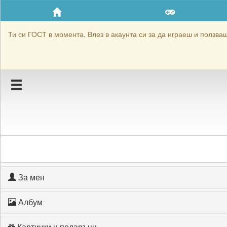
Приятели
Хронология на игри
Ти си ГОСТ в момента. Влез в акаунта си за да играеш и ползваш 
Активност
Постижения
Подаръците на kams89
Картичките на kams89
Блокирай kams89
За мен
Албум
Картички и подаръци