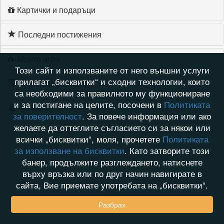
Картички и подаръци
Последни постижения
Моите игри
Този сайт и използваните от него външни услуги
прилагат „бисквитки“ и сходни технологии, които
Хронология на игри
са необходими за правилното му функциониране
и за постигане на целите, посочени в
Политиката
Активност
за поверителност
. За повече информация или ако
желаете да оттеглите съгласието си за някои или
всички „бисквитки“, моля, прочетете
Политиката
за използване на бисквитки
. Като затворите този
банер, продължите разглеждането, натиснете
върху връзка или по друг начин навигирате в
сайта, Вие приемате употребата на „бисквитки“.
Разбрах