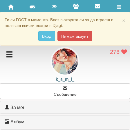
Приятели
Хронология на игри
×
Ти си ГОСТ в момента. Влез в акаунта си за да играеш и
ползваш всички екстри в Djagi.
Активност
Вход
Нямам акаунт
Постижения
278
Подаръците на k_a_m_i_
Картичките на k_a_m_i_
Блокирай k_a_m_i_
k_a_m_i_
Съобщение
За мен
Албум