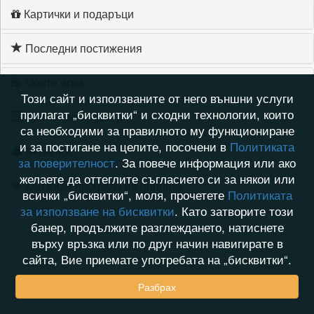
Картички и подаръци
Последни постижения
Моите игри
Този сайт и използваните от него външни услуги
прилагат „бисквитки“ и сходни технологии, които
Хронология на игри
са необходими за правилното му функциониране
и за постигане на целите, посочени в
Политиката
Активност
за поверителност
. За повече информация или ако
желаете да оттеглите съгласието си за някои или
Кой видя профила на gunho82
всички „бисквитки“, моля, прочетете
Политиката
за използване на бисквитки
. Като затворите този
банер, продължите разглеждането, натиснете
върху връзка или по друг начин навигирате в
сайта, Вие приемате употребата на „бисквитки“.
Разбрах