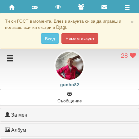
Приятели
Хронология на игри
×
Ти си ГОСТ в момента. Влез в акаунта си за да играеш и
ползваш всички екстри в Djagi.
Активност
Вход
Нямам акаунт
Постижения
28
Подаръците на gunho82
Картичките на gunho82
Блокирай gunho82
gunho82
Съобщение
За мен
Албум