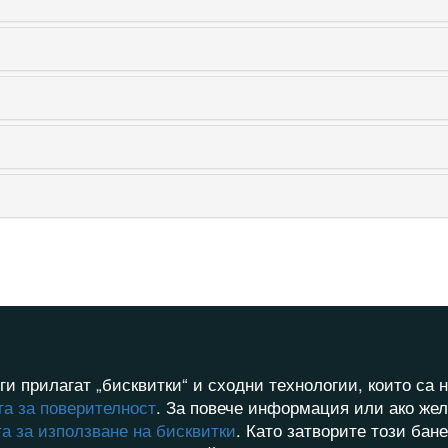
ги прилагат „бисквитки“ и сходни технологии, които с
а за поверителност
. За повече информация или ако жел
а за използване на бисквитки
. Като затворите този бан