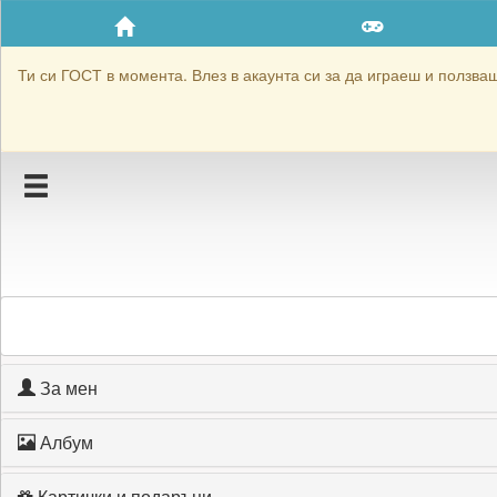
Приятели
Хронология на игри
Ти си ГОСТ в момента. Влез в акаунта си за да играеш и ползваш 
Активност
Постижения
Подаръците на dtgames
Картичките на dtgames
Блокирай dtgames
За мен
Албум
Картички и подаръци