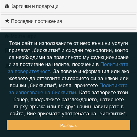
Картички и подаръци
Последни постижения
Моите игри
Този сайт и използваните от него външни услуги
прилагат „бисквитки“ и сходни технологии, които
Хронология на игри
са необходими за правилното му функциониране
и за постигане на целите, посочени в
Политиката
Активност
за поверителност
. За повече информация или ако
желаете да оттеглите съгласието си за някои или
всички „бисквитки“, моля, прочетете
Политиката
за използване на бисквитки
. Като затворите този
банер, продължите разглеждането, натиснете
върху връзка или по друг начин навигирате в
сайта, Вие приемате употребата на „бисквитки“.
Разбрах