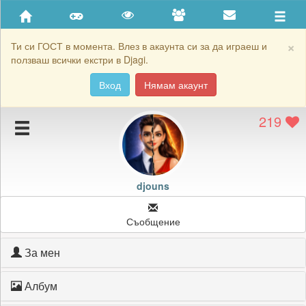
Приятели
Хронология на игри
×
Ти си ГОСТ в момента. Влез в акаунта си за да играеш и
ползваш всички екстри в Djagi.
Активност
Вход
Нямам акаунт
Постижения
219
Подаръците на djouns
Картичките на djouns
Блокирай djouns
djouns
Съобщение
За мен
Албум