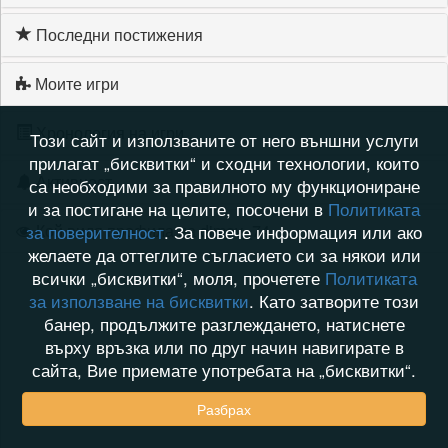
Последни постижения
Моите игри
Хронология на игри
Този сайт и използваните от него външни услуги
прилагат „бисквитки“ и сходни технологии, които
Активност
са необходими за правилното му функциониране
и за постигане на целите, посочени в
Политиката
Кой видя профила на dimov_74
за поверителност
. За повече информация или ако
желаете да оттеглите съгласието си за някои или
всички „бисквитки“, моля, прочетете
Политиката
за използване на бисквитки
. Като затворите този
банер, продължите разглеждането, натиснете
върху връзка или по друг начин навигирате в
сайта, Вие приемате употребата на „бисквитки“.
Разбрах