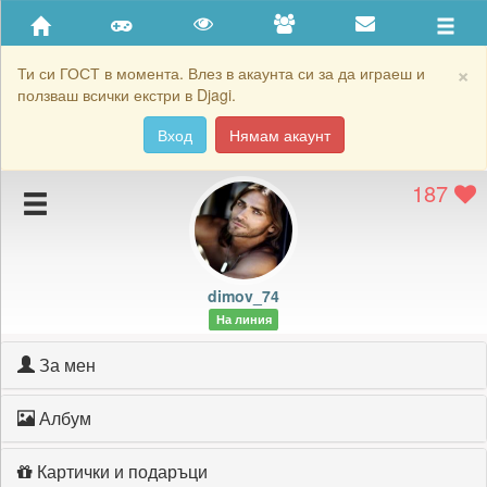
Приятели
Хронология на игри
×
Ти си ГОСТ в момента. Влез в акаунта си за да играеш и
ползваш всички екстри в Djagi.
Активност
Вход
Нямам акаунт
Постижения
187
Подаръците на dimov_74
Картичките на dimov_74
Блокирай dimov_74
dimov_74
На линия
За мен
Албум
Картички и подаръци