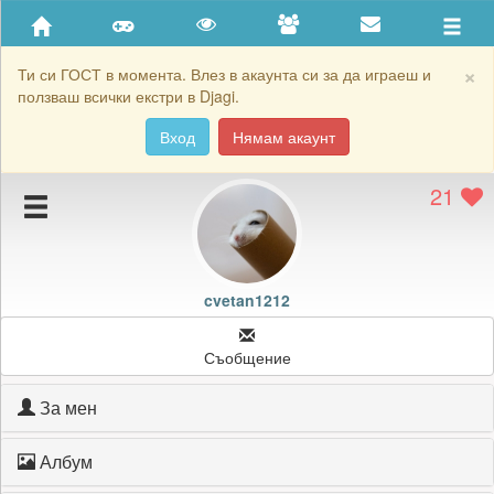
Приятели
Хронология на игри
×
Ти си ГОСТ в момента. Влез в акаунта си за да играеш и
ползваш всички екстри в Djagi.
Активност
Вход
Нямам акаунт
Постижения
21
Подаръците на cvetan1212
Картичките на cvetan1212
Блокирай cvetan1212
cvetan1212
Съобщение
За мен
Албум