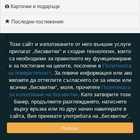
Картички и подаръци
Последни постижения
Моите игри
Този сайт и използваните от него външни услуги
прилагат „бисквитки“ и сходни технологии, които
Хронология на игри
са необходими за правилното му функциониране
и за постигане на целите, посочени в
Политиката
Активност
за поверителност
. За повече информация или ако
желаете да оттеглите съгласието си за някои или
всички „бисквитки“, моля, прочетете
Политиката
за използване на бисквитки
. Като затворите този
банер, продължите разглеждането, натиснете
върху връзка или по друг начин навигирате в
сайта, Вие приемате употребата на „бисквитки“.
Разбрах