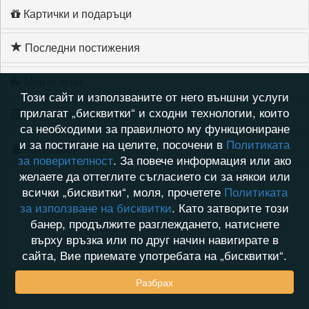
Картички и подаръци
Последни постижения
Моите игри
Този сайт и използваните от него външни услуги
прилагат „бисквитки“ и сходни технологии, които
Хронология на игри
са необходими за правилното му функциониране
и за постигане на целите, посочени в
Политиката
Активност
за поверителност
. За повече информация или ако
желаете да оттеглите съгласието си за някои или
всички „бисквитки“, моля, прочетете
Политиката
за използване на бисквитки
. Като затворите този
банер, продължите разглеждането, натиснете
върху връзка или по друг начин навигирате в
сайта, Вие приемате употребата на „бисквитки“.
Разбрах