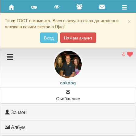
Приятели
Хронология на игри
×
Ти си ГОСТ в момента. Влез в акаунта си за да играеш и
ползваш всички екстри в Djagi.
Активност
Вход
Нямам акаунт
Постижения
4
Подаръците на cokobg
Картичките на cokobg
Блокирай cokobg
cokobg
Съобщение
За мен
Албум