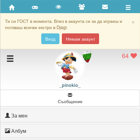
Приятели
Хронология на игри
×
Ти си ГОСТ в момента. Влез в акаунта си за да играеш и
ползваш всички екстри в Djagi.
Активност
Вход
Нямам акаунт
Постижения
64
Подаръците на _pinokio_
Картичките на _pinokio_
Блокирай _pinokio_
_pinokio_
Съобщение
За мен
Албум