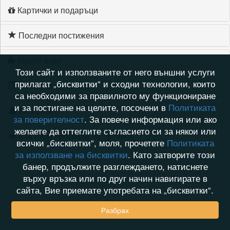
Картички и подаръци
Последни постижения
Моите игри
Този сайт и използваните от него външни услуги
прилагат „бисквитки“ и сходни технологии, които
Хронология на игри
са необходими за правилното му функциониране
и за постигане на целите, посочени в
Политиката
Активност
за поверителност
. За повече информация или ако
желаете да оттеглите съгласието си за някои или
Кой видя профила на _pinokio_
всички „бисквитки“, моля, прочетете
Политиката
за използване на бисквитки
. Като затворите този
банер, продължите разглеждането, натиснете
върху връзка или по друг начин навигирате в
сайта, Вие приемате употребата на „бисквитки“.
Разбрах