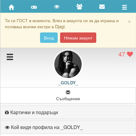
Приятели
Хронология на игри
×
Ти си ГОСТ в момента. Влез в акаунта си за да играеш и
ползваш всички екстри в Djagi.
Активност
Вход
Нямам акаунт
Постижения
47
Подаръците на _GOLDY_
Картичките на _GOLDY_
Блокирай _GOLDY_
_GOLDY_
Съобщение
Картички и подаръци
Кой видя профила на _GOLDY_