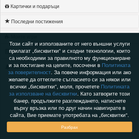
Картички и подаръци
Последни постижения
Моите игри
Този сайт и използваните от него външни услуги
прилагат „бисквитки“ и сходни технологии, които
Хронология на игри
са необходими за правилното му функциониране
и за постигане на целите, посочени в
Политиката
Активност
за поверителност
. За повече информация или ако
желаете да оттеглите съгласието си за някои или
всички „бисквитки“, моля, прочетете
Политиката
за използване на бисквитки
. Като затворите този
банер, продължите разглеждането, натиснете
върху връзка или по друг начин навигирате в
сайта, Вие приемате употребата на „бисквитки“.
Разбрах