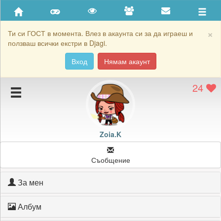
Приятели
Хронология на игри
×
Ти си ГОСТ в момента. Влез в акаунта си за да играеш и
ползваш всички екстри в Djagi.
Активност
Вход
Нямам акаунт
Постижения
24
Подаръците на Zoia.K
Картичките на Zoia.K
Блокирай Zoia.K
Zoia.K
Съобщение
За мен
Албум