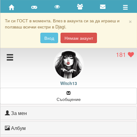
Приятели
Хронология на игри
×
Ти си ГОСТ в момента. Влез в акаунта си за да играеш и
ползваш всички екстри в Djagi.
Активност
Вход
Нямам акаунт
Постижения
181
Подаръците на Witch13
Картичките на Witch13
Блокирай Witch13
Witch13
Съобщение
За мен
Албум