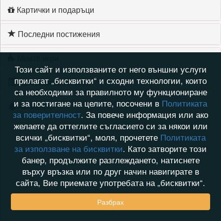
Картички и подаръци
Последни постижения
Моите игри
Този сайт и използваните от него външни услуги
прилагат „бисквитки“ и сходни технологии, които
Хронология на игри
са необходими за правилното му функциониране
и за постигане на целите, посочени в
Политиката
Активност
за поверителност
. За повече информация или ако
желаете да оттеглите съгласието си за някои или
всички „бисквитки“, моля, прочетете
Политиката
за използване на бисквитки
. Като затворите този
банер, продължите разглеждането, натиснете
върху връзка или по друг начин навигирате в
сайта, Вие приемате употребата на „бисквитки“.
Разбрах