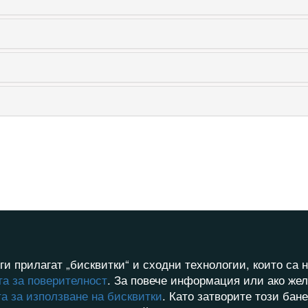
ги прилагат „бисквитки“ и сходни технологии, които с
а за поверителност
. За повече информация или ако жел
а за използване на бисквитки
. Като затворите този бан