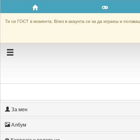
Приятели
Хронология на игри
Ти си ГОСТ в момента. Влез в акаунта си за да играеш и ползваш 
Активност
Постижения
Подаръците на Valya Midd
Картичките на Valya Midd
Блокирай Valya Midd
За мен
Албум
Картички и подаръци