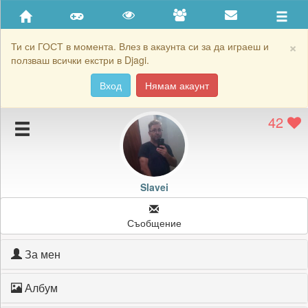
Приятели
Хронология на игри
×
Ти си ГОСТ в момента. Влез в акаунта си за да играеш и
ползваш всички екстри в Djagi.
Активност
Вход
Нямам акаунт
Постижения
42
Подаръците на Slavei
Картичките на Slavei
Блокирай Slavei
Slavei
Съобщение
За мен
Албум