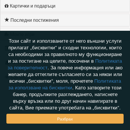
Картички и подаръци
Последни постижения
Моите игри
Този сайт и използваните от него външни услуги
прилагат „бисквитки“ и сходни технологии, които
Хронология на игри
са необходими за правилното му функциониране
и за постигане на целите, посочени в
Политиката
Активност
за поверителност
. За повече информация или ако
желаете да оттеглите съгласието си за някои или
Кой видя профила на Slavei
всички „бисквитки“, моля, прочетете
Политиката
за използване на бисквитки
. Като затворите този
банер, продължите разглеждането, натиснете
върху връзка или по друг начин навигирате в
сайта, Вие приемате употребата на „бисквитки“.
Разбрах