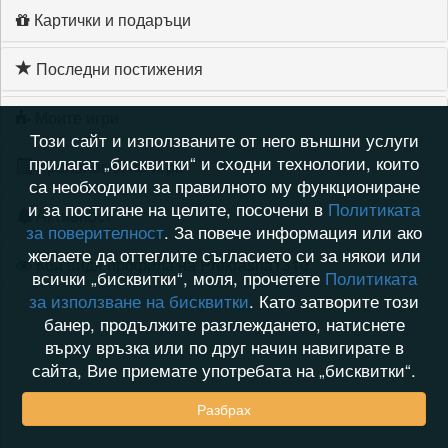
Картички и подаръци
Последни постижения
Моите игри
Този сайт и използваните от него външни услуги
прилагат „бисквитки“ и сходни технологии, които
Хронология на игри
са необходими за правилното му функциониране
и за постигане на целите, посочени в
Политиката
Активност
за поверителност
. За повече информация или ако
желаете да оттеглите съгласието си за някои или
Кой видя профила на Prekrasna1310
всички „бисквитки“, моля, прочетете
Политиката
за използване на бисквитки
. Като затворите този
банер, продължите разглеждането, натиснете
върху връзка или по друг начин навигирате в
сайта, Вие приемате употребата на „бисквитки“.
Разбрах