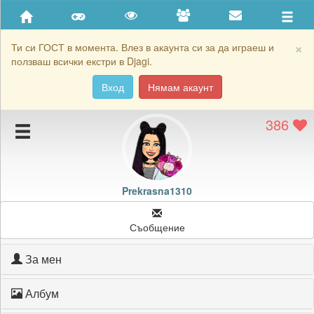
Приятели
Хронология на игри
×
Ти си ГОСТ в момента. Влез в акаунта си за да играеш и
ползваш всички екстри в Djagi.
Активност
Вход
Нямам акаунт
Постижения
386
Подаръците на Prekrasna1310
Картичките на Prekrasna1310
Блокирай Prekrasna1310
Prekrasna1310
Съобщение
За мен
Албум