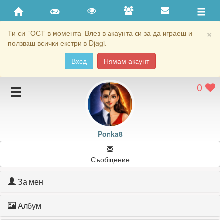
Приятели
Хронология на игри
×
Ти си ГОСТ в момента. Влез в акаунта си за да играеш и
ползваш всички екстри в Djagi.
Активност
Вход
Нямам акаунт
Постижения
0
Подаръците на Ponka8
Картичките на Ponka8
Блокирай Ponka8
Ponka8
Съобщение
За мен
Албум