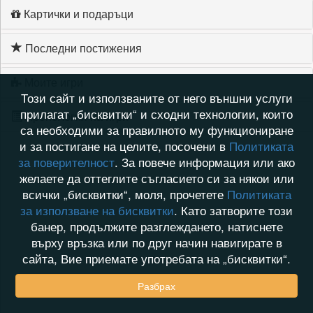
Картички и подаръци
Последни постижения
Моите игри
Този сайт и използваните от него външни услуги
прилагат „бисквитки“ и сходни технологии, които
Хронология на игри
са необходими за правилното му функциониране
и за постигане на целите, посочени в
Политиката
за поверителност
. За повече информация или ако
желаете да оттеглите съгласието си за някои или
всички „бисквитки“, моля, прочетете
Политиката
за използване на бисквитки
. Като затворите този
банер, продължите разглеждането, натиснете
върху връзка или по друг начин навигирате в
сайта, Вие приемате употребата на „бисквитки“.
Разбрах