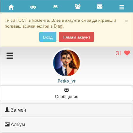
Приятели
Хронология на игри
×
Ти си ГОСТ в момента. Влез в акаунта си за да играеш и
ползваш всички екстри в Djagi.
Активност
Вход
Нямам акаунт
Постижения
31
Подаръците на Petko_vr
Картичките на Petko_vr
Блокирай Petko_vr
Petko_vr
Съобщение
За мен
Албум