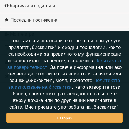
Картички и подаръци
Последни постижения
Моите игри
Този сайт и използваните от него външни услуги
прилагат „бисквитки“ и сходни технологии, които
Хронология на игри
са необходими за правилното му функциониране
и за постигане на целите, посочени в
Политиката
Активност
за поверителност
. За повече информация или ако
желаете да оттеглите съгласието си за някои или
Кой видя профила на Petko_vr
всички „бисквитки“, моля, прочетете
Политиката
за използване на бисквитки
. Като затворите този
банер, продължите разглеждането, натиснете
върху връзка или по друг начин навигирате в
сайта, Вие приемате употребата на „бисквитки“.
Разбрах