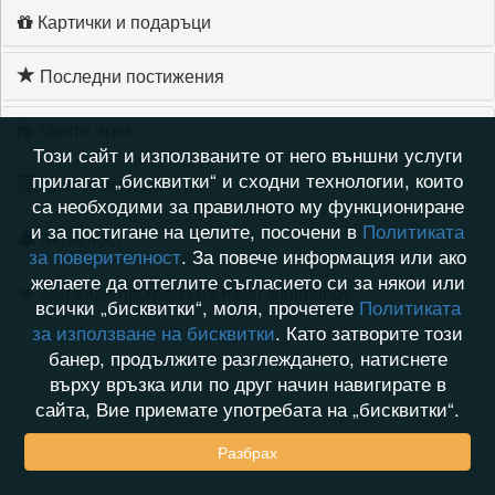
Картички и подаръци
Последни постижения
Моите игри
Този сайт и използваните от него външни услуги
прилагат „бисквитки“ и сходни технологии, които
Хронология на игри
са необходими за правилното му функциониране
и за постигане на целите, посочени в
Политиката
Активност
за поверителност
. За повече информация или ако
желаете да оттеглите съгласието си за някои или
Кой видя профила на Petar Stoimenov
всички „бисквитки“, моля, прочетете
Политиката
за използване на бисквитки
. Като затворите този
банер, продължите разглеждането, натиснете
върху връзка или по друг начин навигирате в
сайта, Вие приемате употребата на „бисквитки“.
Разбрах