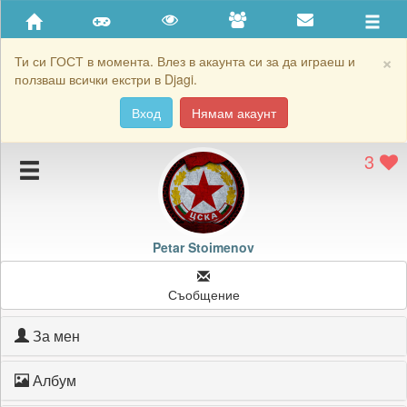
Приятели
Хронология на игри
×
Ти си ГОСТ в момента. Влез в акаунта си за да играеш и
ползваш всички екстри в Djagi.
Активност
Вход
Нямам акаунт
Постижения
3
Подаръците на Petar Stoimenov
Картичките на Petar Stoimenov
Блокирай Petar Stoimenov
Petar Stoimenov
Съобщение
За мен
Албум