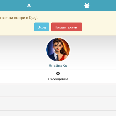
всички екстри в Djagi.
Вход
Нямам акаунт
HristinaKo
Съобщение