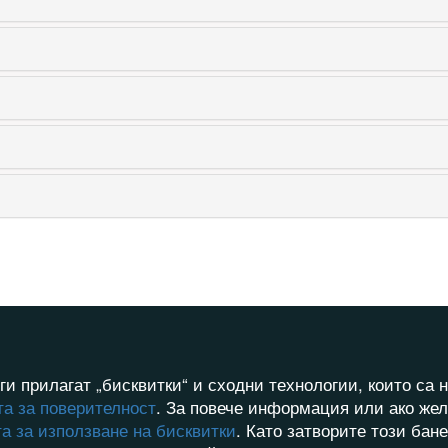
ги прилагат „бисквитки“ и сходни технологии, които с
а за поверителност
. За повече информация или ако жел
а за използване на бисквитки
. Като затворите този бан