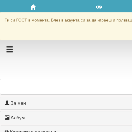
Приятели
Хронология на игри
Ти си ГОСТ в момента. Влез в акаунта си за да играеш и ползваш 
Активност
Постижения
Подаръците на HristinaKo
Картичките на HristinaKo
Блокирай HristinaKo
За мен
Албум
Картички и подаръци