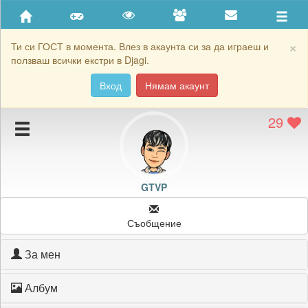
Приятели
Хронология на игри
×
Ти си ГОСТ в момента. Влез в акаунта си за да играеш и
ползваш всички екстри в Djagi.
Активност
Вход
Нямам акаунт
Постижения
29
Подаръците на GTVP
Картичките на GTVP
Блокирай GTVP
GTVP
Съобщение
За мен
Албум