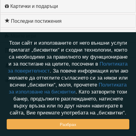
Картички и подаръци
Последни постижения
Моите игри
Този сайт и използваните от него външни услуги
прилагат „бисквитки“ и сходни технологии, които
Хронология на игри
са необходими за правилното му функциониране
и за постигане на целите, посочени в
Политиката
Активност
за поверителност
. За повече информация или ако
желаете да оттеглите съгласието си за някои или
Кой видя профила на GTVP
всички „бисквитки“, моля, прочетете
Политиката
за използване на бисквитки
. Като затворите този
банер, продължите разглеждането, натиснете
върху връзка или по друг начин навигирате в
сайта, Вие приемате употребата на „бисквитки“.
Разбрах