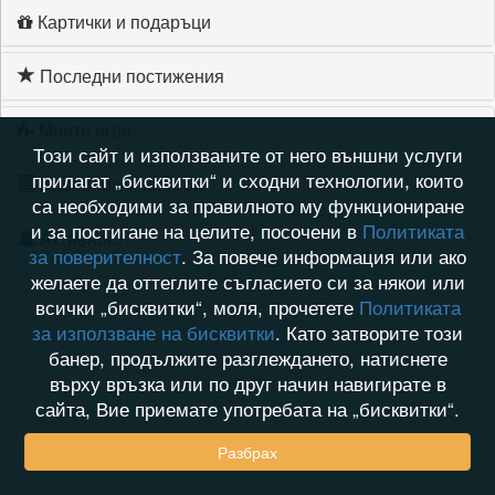
Картички и подаръци
Последни постижения
Моите игри
Този сайт и използваните от него външни услуги
прилагат „бисквитки“ и сходни технологии, които
Хронология на игри
са необходими за правилното му функциониране
и за постигане на целите, посочени в
Политиката
Активност
за поверителност
. За повече информация или ако
желаете да оттеглите съгласието си за някои или
всички „бисквитки“, моля, прочетете
Политиката
за използване на бисквитки
. Като затворите този
банер, продължите разглеждането, натиснете
върху връзка или по друг начин навигирате в
сайта, Вие приемате употребата на „бисквитки“.
Разбрах