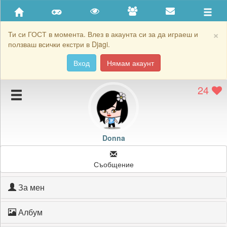
Приятели
Хронология на игри
×
Ти си ГОСТ в момента. Влез в акаунта си за да играеш и
ползваш всички екстри в Djagi.
Активност
Вход
Нямам акаунт
Постижения
24
Подаръците на Donna
Картичките на Donna
Блокирай Donna
Donna
Съобщение
За мен
Албум