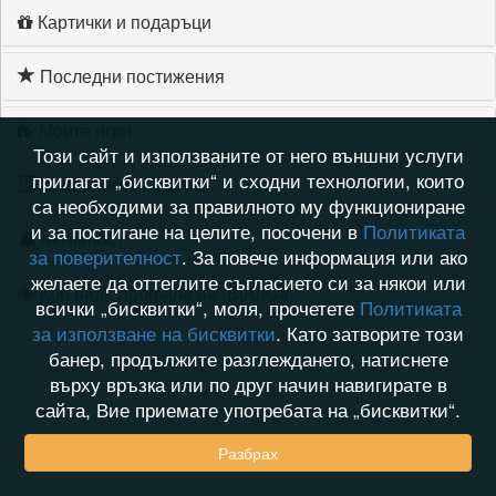
Картички и подаръци
Последни постижения
Моите игри
Този сайт и използваните от него външни услуги
прилагат „бисквитки“ и сходни технологии, които
Хронология на игри
са необходими за правилното му функциониране
и за постигане на целите, посочени в
Политиката
Активност
за поверителност
. За повече информация или ако
желаете да оттеглите съгласието си за някои или
Кой видя профила на -BiAnCa-
всички „бисквитки“, моля, прочетете
Политиката
за използване на бисквитки
. Като затворите този
банер, продължите разглеждането, натиснете
върху връзка или по друг начин навигирате в
сайта, Вие приемате употребата на „бисквитки“.
Разбрах