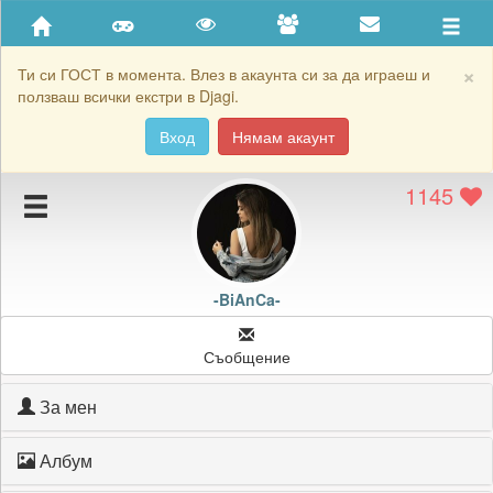
Приятели
Хронология на игри
×
Ти си ГОСТ в момента. Влез в акаунта си за да играеш и
ползваш всички екстри в Djagi.
Активност
Вход
Нямам акаунт
Постижения
1145
Подаръците на -BiAnCa-
Картичките на -BiAnCa-
Блокирай -BiAnCa-
-BiAnCa-
Съобщение
За мен
Албум