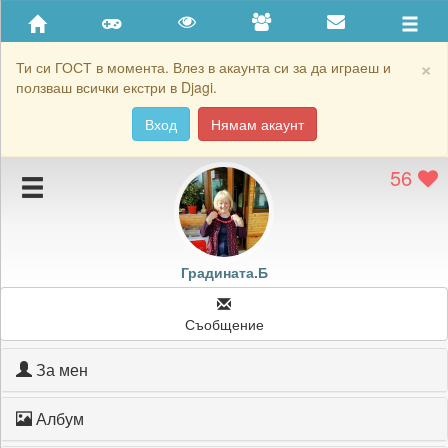
Приятели
Хронология на игри
×
Ти си ГОСТ в момента. Влез в акаунта си за да играеш и
ползваш всички екстри в Djagi.
Активност
Вход
Нямам акаунт
Постижения
56
Подаръците на Градината.Б
Картичките на Градината.Б
Блокирай Градината.Б
Градината.Б
Съобщение
За мен
Албум