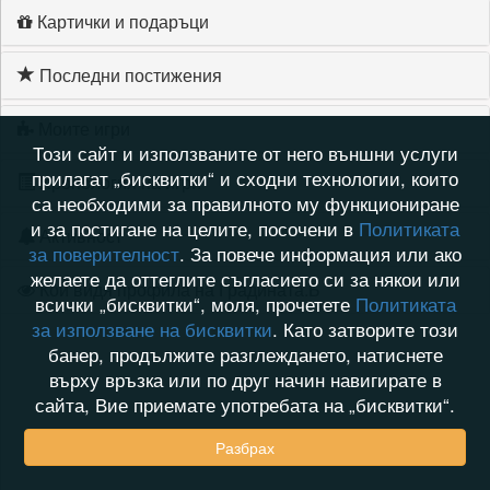
Картички и подаръци
Последни постижения
Моите игри
Този сайт и използваните от него външни услуги
прилагат „бисквитки“ и сходни технологии, които
Хронология на игри
са необходими за правилното му функциониране
и за постигане на целите, посочени в
Политиката
Активност
за поверителност
. За повече информация или ако
желаете да оттеглите съгласието си за някои или
Кой видя профила на Градината.Б
всички „бисквитки“, моля, прочетете
Политиката
за използване на бисквитки
. Като затворите този
банер, продължите разглеждането, натиснете
върху връзка или по друг начин навигирате в
сайта, Вие приемате употребата на „бисквитки“.
Разбрах