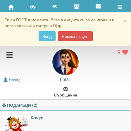
Приятели
Хронология на игри
×
Ти си ГОСТ в момента. Влез в акаунта си за да играеш и
ползваш всички екстри в Djagi.
Активност
Вход
Нямам акаунт
Постижения
9
Подаръците на L-681
Картичките на L-681
Блокирай L-681
Назад
L-681
Съобщение
ПОДАРЪЦИ (2)
Клоун