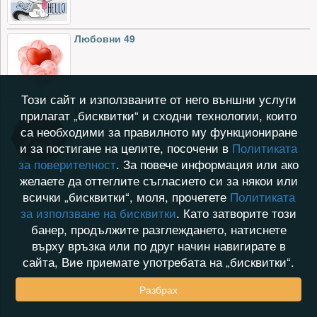
Любовни 49
Този сайт и използваните от него външни услуги
Целувам те страстно
прилагат „бисквитки“ и сходни технологии, които
са необходими за правилното му функциониране
и за постигане на целите, посочени в
Политиката
за поверителност
. За повече информация или ако
желаете да оттеглите съгласието си за някои или
всички „бисквитки“, моля, прочетете
Политиката
за използване на бисквитки
. Като затворите този
банер, продължите разглеждането, натиснете
върху връзка или по друг начин навигирате в
сайта, Вие приемате употребата на „бисквитки“.
Разбрах