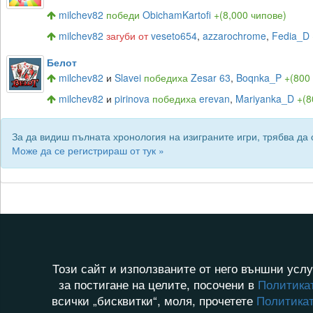
milchev82
победи
ObichamKartofi
+(8,000 чипове)
milchev82
загуби от
veseto654
,
azzarochrome
,
Fedia_D
Белот
milchev82
и
Slavei
победиха
Zesar 63
,
Boqnka_P
+(800
milchev82
и
pirinova
победиха
erevan
,
Mariyanka_D
+(8
За да видиш пълната хронология на изиграните игри, трябва да с
Може да се регистрираш от тук »
Този сайт и използваните от него външни услу
за постигане на целите, посочени в
Политикат
всички „бисквитки“, моля, прочетете
Политикат