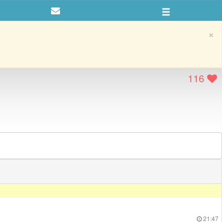
×
116
21:47