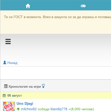
Приятели
Хронология на игри
Ти си ГОСТ в момента. Влез в акаунта си за да играеш и ползваш 
Активност
Постижения
Подаръците на milchev82
Картичките на milchev82
Назад
Блокирай milchev82
Хронология на игри
06 август
Uno Djagi
milchev82
победи
klavdiq778
+(8,000 чипове)