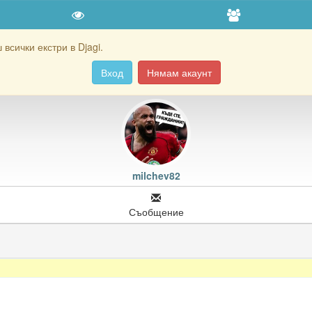
всички екстри в Djagi.
Вход
Нямам акаунт
milchev82
Съобщение