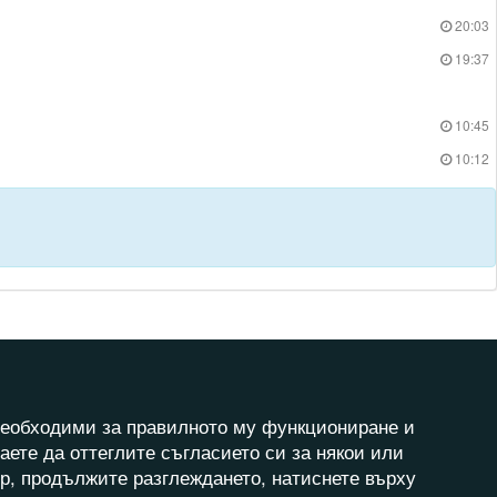
20:03
19:37
10:45
10:12
а необходими за правилното му функциониране и
аете да оттеглите съгласието си за някои или
ер, продължите разглеждането, натиснете върху