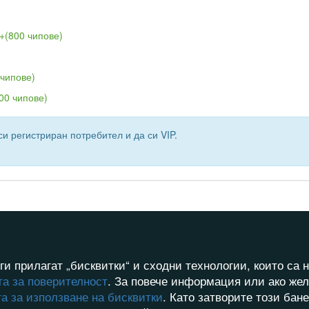
+(800 чипове)
 чипове)
00 чипове)
и регистриран потребител и да си VIP.
ги прилагат „бисквитки“ и сходни технологии, които с
а за поверителност
. За повече информация или ако жел
а за използване на бисквитки
. Като затворите този бан