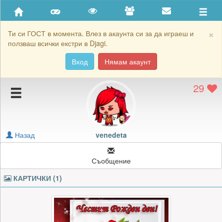
Приятели
Хронология на игри
×
Ти си ГОСТ в момента. Влез в акаунта си за да играеш и
ползваш всички екстри в Djagi.
Активност
Вход
Нямам акаунт
Постижения
29
Подаръците на venedeta
Картичките на venedeta
Блокирай venedeta
Назад
venedeta
Съобщение
КАРТИЧКИ (1)