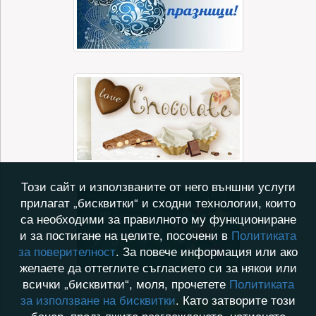
Този сайт и използваните от него външни услуги
прилагат „бисквитки“ и сходни технологии, които
са необходими за правилното му функциониране
и за постигане на целите, посочени в
Политиката
за поверителност
. За повече информация или ако
желаете да оттеглите съгласието си за някои или
всички „бисквитки“, моля, прочетете
Политиката
за използване на бисквитки
. Като затворите този
банер, продължите разглеждането, натиснете