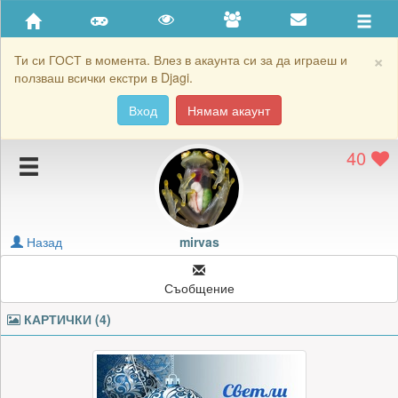
Приятели
Хронология на игри
×
Ти си ГОСТ в момента. Влез в акаунта си за да играеш и
ползваш всички екстри в Djagi.
Активност
Вход
Нямам акаунт
Постижения
40
Подаръците на mirvas
Картичките на mirvas
Блокирай mirvas
Назад
mirvas
Съобщение
КАРТИЧКИ (4)