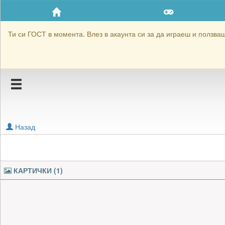
Приятели
Хронология на игри
Ти си ГОСТ в момента. Влез в акаунта си за да играеш и ползваш 
Активност
Постижения
Подаръците на luidgi2000
Картичките на luidgi2000
Назад
Блокирай luidgi2000
КАРТИЧКИ (1)