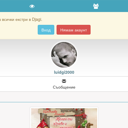
всички екстри в Djagi.
Вход
Нямам акаунт
luidgi2000
Съобщение