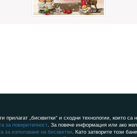
ги прилагат „бисквитки“ и сходни технологии, които с
а за поверителност
. За повече информация или ако жел
а за използване на бисквитки
. Като затворите този бан