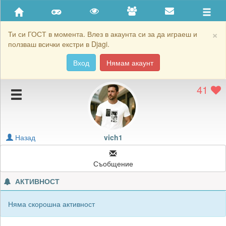
Приятели
Хронология на игри
×
Ти си ГОСТ в момента. Влез в акаунта си за да играеш и
ползваш всички екстри в Djagi.
Активност
Вход
Нямам акаунт
Постижения
41
Подаръците на vich1
Картичките на vich1
Блокирай vich1
Назад
vich1
Съобщение
АКТИВНОСТ
Няма скорошна активност